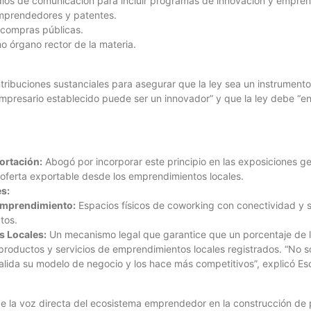
edios de comunicación para incluir programas de innovación y empren
 emprendedores y patentes.
s compras públicas.
 órgano rector de la materia.
tribuciones sustanciales para asegurar que la ley sea un instrumento
mpresario establecido puede ser un innovador” y que la ley debe “e
:
ortación:
Abogó por incorporar este principio en las exposiciones gen
oferta exportable desde los emprendimientos locales.
es:
Emprendimiento:
Espacios físicos de coworking con conectividad y
tos.
s Locales:
Un mecanismo legal que garantice que un porcentaje de l
a productos y servicios de emprendimientos locales registrados. “No
ida su modelo de negocio y los hace más competitivos”, explicó Es
 de la voz directa del ecosistema emprendedor en la construcción de p