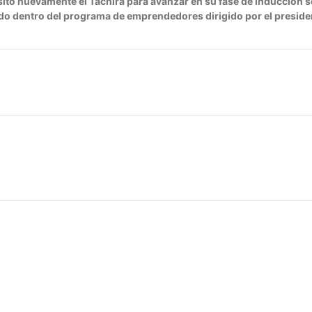
isitó nuevamente el Táchira para avanzar en su fase de inducción s
ecido dentro del programa de emprendedores dirigido por el preside