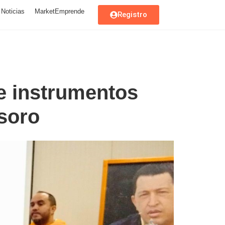
Noticias
MarketEmprende
Registro
de instrumentos
esoro