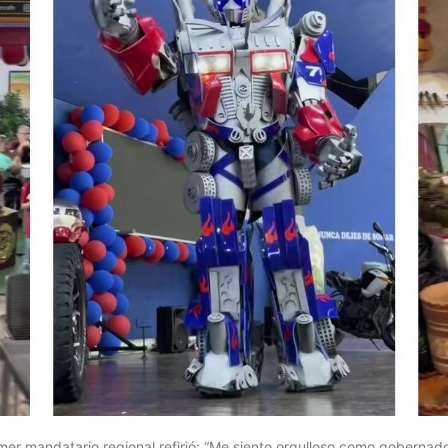
imer mandatario regional refirió: “Me siento orgulloso como gobernado